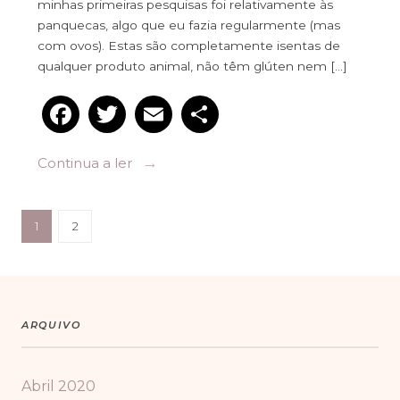
minhas primeiras pesquisas foi relativamente às
panquecas, algo que eu fazia regularmente (mas
com ovos). Estas são completamente isentas de
qualquer produto animal, não têm glúten nem […]
Facebook
Twitter
Email
Partilhar
→
Continua a ler
1
2
@JOANADEVIVRE
ARQUIVO
Abril 2020