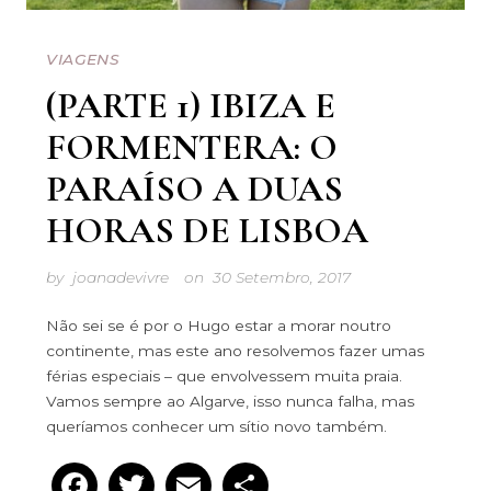
VIAGENS
(PARTE 1) IBIZA E
FORMENTERA: O
PARAÍSO A DUAS
HORAS DE LISBOA
by
joanadevivre
on
30 Setembro, 2017
Não sei se é por o Hugo estar a morar noutro
continente, mas este ano resolvemos fazer umas
férias especiais – que envolvessem muita praia.
Vamos sempre ao Algarve, isso nunca falha, mas
queríamos conhecer um sítio novo também.
Facebook
Twitter
Email
Partilhar