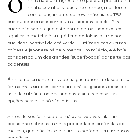
O
matcha é um ingrediente que está presente na
minha cozinha há bastante tempo, mas foi só
com o lançamento da nova máscara da TBS
que eu pensei nele como um aliado para a pele. Para
quem não sabe o que este nome demasiado exótico
significa, o matcha é um pó feito de folhas da melhor
qualidade possível de chá verde. É utilizado nas culturas
chinesa e japonesa há pelo menos um milénio, e é hoje
considerado um dos grandes “superfooods” por parte dos
ocidentais.
É maioritariamente utilizado na gastronomia, desde a sua
forma mais simples, como um chá, às grandes obras de
arte da culinária molecular e pastelaria francesa – as
opções para este pó são infinitas.
Antes de vos falar sobre a máscara, vou-vos falar um
bocadinho sobre as minhas propriedades preferidas do
matcha, que, não fosse ele um “superfood, tem imensos
benefícios: