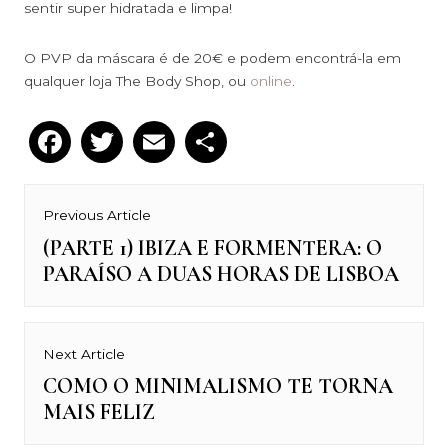
sentir super hidratada e limpa!
O PVP da máscara é de 20€ e podem encontrá-la em
qualquer loja The Body Shop, ou
online
.
Facebook
Twitter
Email
Partilhar
Navegação
Previous Article
de
(PARTE 1) IBIZA E FORMENTERA: O
Previous
PARAÍSO A DUAS HORAS DE LISBOA
post:
artigos
Next Article
COMO O MINIMALISMO TE TORNA
Next
MAIS FELIZ
post: